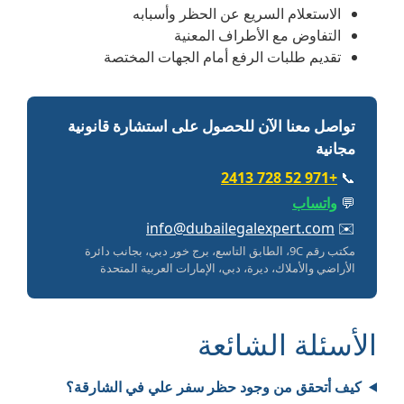
الاستعلام السريع عن الحظر وأسبابه
التفاوض مع الأطراف المعنية
تقديم طلبات الرفع أمام الجهات المختصة
تواصل معنا الآن للحصول على استشارة قانونية
مجانية
+971 52 728 2413
📞
💬
واتساب
info@dubailegalexpert.com
✉️
مكتب رقم 9C، الطابق التاسع، برج خور دبي، بجانب دائرة
الأراضي والأملاك، ديرة، دبي، الإمارات العربية المتحدة
الأسئلة الشائعة
كيف أتحقق من وجود حظر سفر علي في الشارقة؟