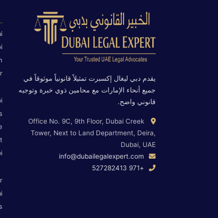
i
i
h
r
يقدم دبي ليغال إكسبرت تمثيلاً قانونياً موثوقاً في
جميع أنحاء الإمارات مع محامين ذوي خبرة وتوجيه
i
قانوني واضح.
s
Office No. 9C, 9th Floor, Dubai Creek
e
Tower, Next to Land Department, Deira,
t
Dubai, UAE
i
info@dubailegalexpert.com
+971 527282413
r
i
s