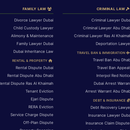
FAMILY LAW
CRIMINAL LAW
Divorce Lawyer Dubai
Criminal Lawyer Duba
Child Custody Lawyer
Criminal Lawyer Abu Dhab
Alimony & Maintenance
Criminal Lawyer Ras Al Khaima
Family Lawyer Dubai
Deportation Lawye
Dubai Inheritance Law
TRAVEL BAN & IMMIGRATION
Travel Ban Abu Dhab
RENTAL & PROPERTY
Rental Dispute Dubai
Travel Ban Appeal
Rental Dispute Abu Dhabi
Interpol Red Notic
Rental Dispute Ras Al Khaimah
Dubai Arrest Warran
Tenant Eviction
Arrest Warrant Abu Dhab
Ejari Dispute
DEBT & INSURANCE
RERA Eviction
Debt Recovery Lawye
Service Charge Dispute
Insurance Lawyer Duba
Off-Plan Dispute
Insurance Claim Dispute