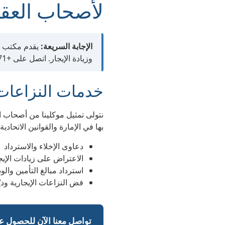
لأصحاب العق
الإجابة السريعة:
يقدم مكتب دب
وزيادة الإيجار. اتصل على +971 52 728 2413.
خدمات النزاعات 
نتولى تمثيل موكلينا من أصحاب ا
بها في الإمارة والقوانين الاتحادي
دعاوى الإخلاء والاسترداد
الاعتراض على زيادات الإيج
استرداد مبالغ التأمين والود
فض النزاعات الإيجارية وديّا
تواصل معنا الآن للحصول عل