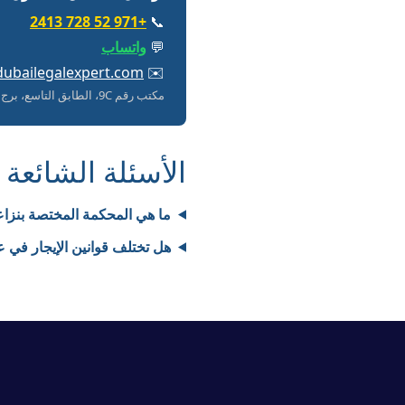
+971 52 728 2413
📞
💬
واتساب
dubailegalexpert.com
✉️
مكتب رقم 9C، الطابق التاسع، برج خور دبي، بجانب دائرة الأراضي والأملاك، ديرة، دبي، الإمارات العربية المتحدة
الأسئلة الشائعة
ما هي المحكمة المختصة بنزا
هل تختلف قوانين الإيجار في