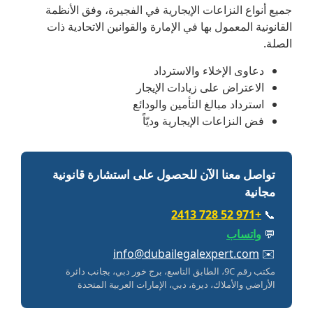
جميع أنواع النزاعات الإيجارية في الفجيرة، وفق الأنظمة
القانونية المعمول بها في الإمارة والقوانين الاتحادية ذات
الصلة.
دعاوى الإخلاء والاسترداد
الاعتراض على زيادات الإيجار
استرداد مبالغ التأمين والودائع
فض النزاعات الإيجارية وديّاً
تواصل معنا الآن للحصول على استشارة قانونية
مجانية
+971 52 728 2413
📞
💬
واتساب
info@dubailegalexpert.com
✉️
مكتب رقم 9C، الطابق التاسع، برج خور دبي، بجانب دائرة
الأراضي والأملاك، ديرة، دبي، الإمارات العربية المتحدة