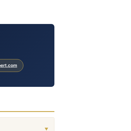
pert.com
▼