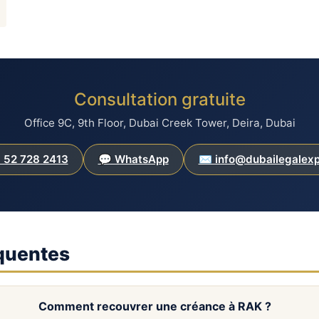
Consultation gratuite
Office 9C, 9th Floor, Dubai Creek Tower, Deira, Dubai
 52 728 2413
💬 WhatsApp
✉️ info@dubailegalex
quentes
Comment recouvrer une créance à RAK ?