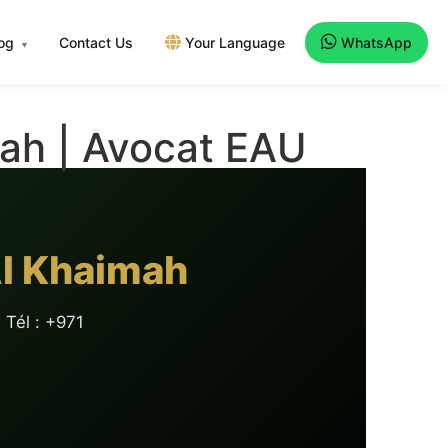
log
Contact Us
Your Language
WhatsApp
▾
ah | Avocat EAU
l Khaimah
 Tél : +971