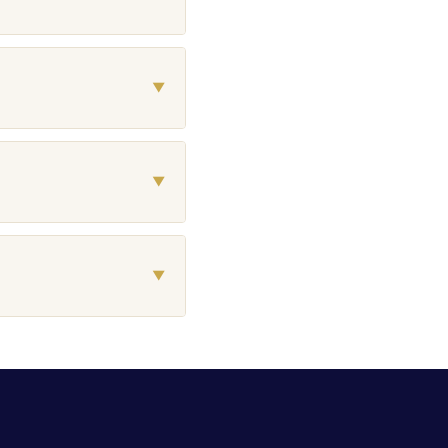
▼
▼
▼