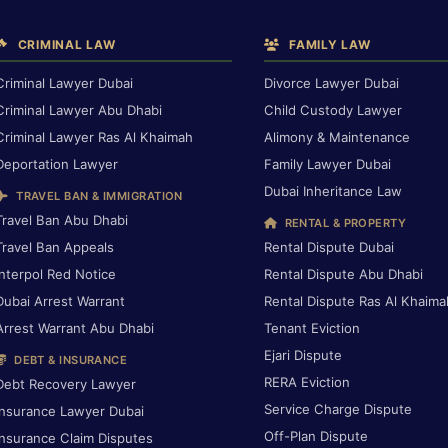
CRIMINAL LAW
FAMILY LAW
Criminal Lawyer Dubai
Divorce Lawyer Dubai
Criminal Lawyer Abu Dhabi
Child Custody Lawyer
Criminal Lawyer Ras Al Khaimah
Alimony & Maintenance
Deportation Lawyer
Family Lawyer Dubai
Dubai Inheritance Law
TRAVEL BAN & IMMIGRATION
Travel Ban Abu Dhabi
RENTAL & PROPERTY
Travel Ban Appeals
Rental Dispute Dubai
Interpol Red Notice
Rental Dispute Abu Dhabi
Dubai Arrest Warrant
Rental Dispute Ras Al Khaima
Arrest Warrant Abu Dhabi
Tenant Eviction
Ejari Dispute
DEBT & INSURANCE
RERA Eviction
Debt Recovery Lawyer
Service Charge Dispute
Insurance Lawyer Dubai
Off-Plan Dispute
Insurance Claim Disputes