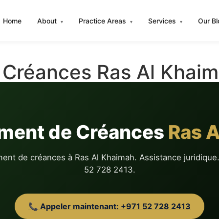
Home
About
Practice Areas
Services
Our B
▾
▾
▾
Créances Ras Al Khaim
ment de Créances
Ras A
nt de créances à Ras Al Khaimah. Assistance juridique.
52 728 2413.
📞 Appeler maintenant: +971 52 728 2413