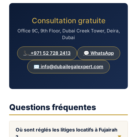
Consultation gratuite
Office 9C, 9th Floor, Dubai Creek Tower, Deira,
Dubai
📞 +971 52 728 2413
💬 WhatsApp
✉️ info@dubailegalexpert.com
Questions fréquentes
Où sont réglés les litiges locatifs à Fujairah
?
▼