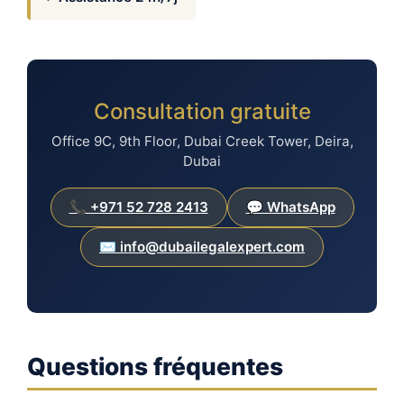
Consultation gratuite
Office 9C, 9th Floor, Dubai Creek Tower, Deira,
Dubai
📞 +971 52 728 2413
💬 WhatsApp
✉️ info@dubailegalexpert.com
Questions fréquentes