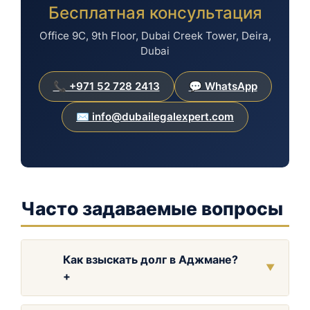
Бесплатная консультация
Office 9C, 9th Floor, Dubai Creek Tower, Deira,
Dubai
📞 +971 52 728 2413
💬 WhatsApp
✉️ info@dubailegalexpert.com
Часто задаваемые вопросы
Как взыскать долг в Аджмане?
▼
+