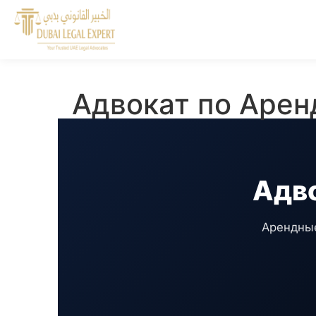
Адвокат по Арен
Адво
Арендные