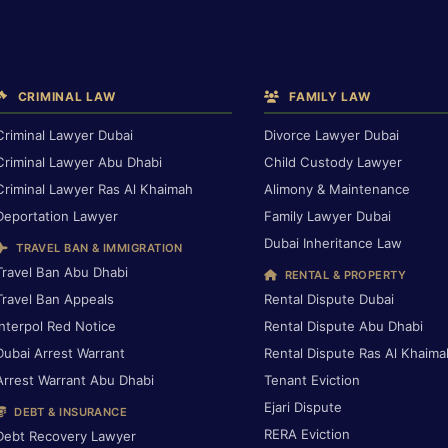
CRIMINAL LAW
FAMILY LAW
Criminal Lawyer Dubai
Divorce Lawyer Dubai
Criminal Lawyer Abu Dhabi
Child Custody Lawyer
Criminal Lawyer Ras Al Khaimah
Alimony & Maintenance
Deportation Lawyer
Family Lawyer Dubai
Dubai Inheritance Law
TRAVEL BAN & IMMIGRATION
Travel Ban Abu Dhabi
RENTAL & PROPERTY
Travel Ban Appeals
Rental Dispute Dubai
Interpol Red Notice
Rental Dispute Abu Dhabi
Dubai Arrest Warrant
Rental Dispute Ras Al Khaima
Arrest Warrant Abu Dhabi
Tenant Eviction
Ejari Dispute
DEBT & INSURANCE
RERA Eviction
Debt Recovery Lawyer