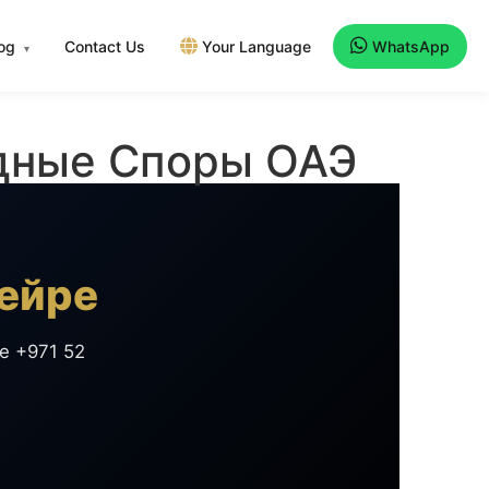
log
Contact Us
Your Language
WhatsApp
▾
ндные Споры ОАЭ
ейре
е +971 52