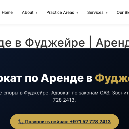
Home
About
Practice Areas
Services
Our B
▾
▾
▾
де в Фуджейре | Аре
кат по Аренде в
Фудж
 споры в Фуджейре. Адвокат по законам ОАЭ. Звонит
728 2413.
📞 Позвонить сейчас: +971 52 728 2413