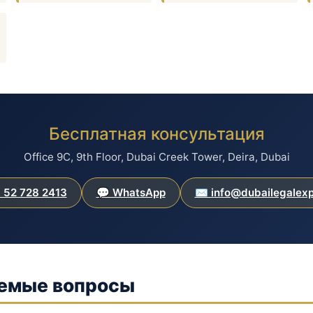
Бесплатная консультация
Office 9C, 9th Floor, Dubai Creek Tower, Deira, Dubai
 52 728 2413
💬 WhatsApp
✉️ info@dubailegalex
аемые вопросы