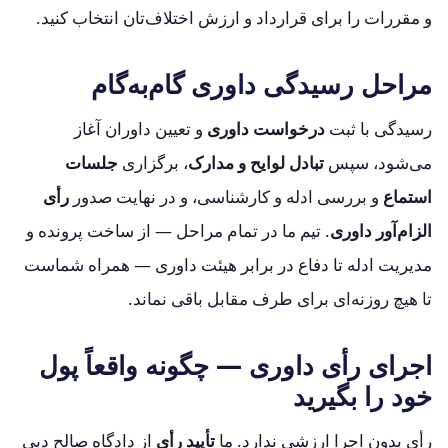
و مقررات را برای قرارداد و ارزش اختلاف‌تان انتخاب کنید.
مراحل رسیدگی داوری گام‌به‌گام
رسیدگی با ثبت
درخواست داوری
و تعیین داوران آغاز
می‌شود، سپس
تبادل لوایح و مدارک
، برگزاری
جلسات
استماع
و بررسی ادله و کارشناسی، و در نهایت صدور
رأی
الزام‌آور داوری
. تیم ما در تمام مراحل — از ساخت پرونده و
مدیریت ادله تا دفاع در برابر هیئت داوری — همراه شماست
تا هیچ روزنه‌ای برای طرف مقابل باقی نماند.
اجرای رأی داوری — چگونه واقعاً پول
خود را بگیرید
رأی بدون اجرا ارزشی ندارد. ما
تأیید رأی
از دادگاه صالح دبی